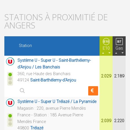
STATIONS À PROXIMITIÉ DE
ANGERS
Station
E10
Gas
Système U - Super U - Saint-Barthélemy-
d'Anjou / Les Banchais
360, rue Haute des Banchais
2.029
2.189
49124
Saint-Barthélemy-d'Anjou
Système U - Super U Trélazé / La Pyramide
Magasin : 220, avenue Pierre Mendès
France - Station : 185 Avenue Pierre
2.039
2.220
Mendès France
49800
Trélazé