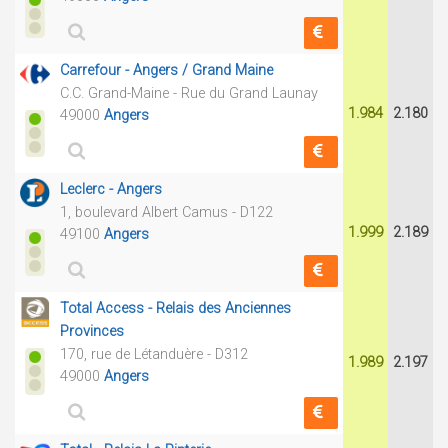
Carrefour - Angers / Grand Maine
C.C. Grand-Maine - Rue du Grand Launay
1.984
2.180
49000
Angers
Leclerc - Angers
1, boulevard Albert Camus - D122
1.999
2.189
49100
Angers
Total Access - Relais des Anciennes
Provinces
170, rue de Létanduère - D312
1.989
2.197
49000
Angers