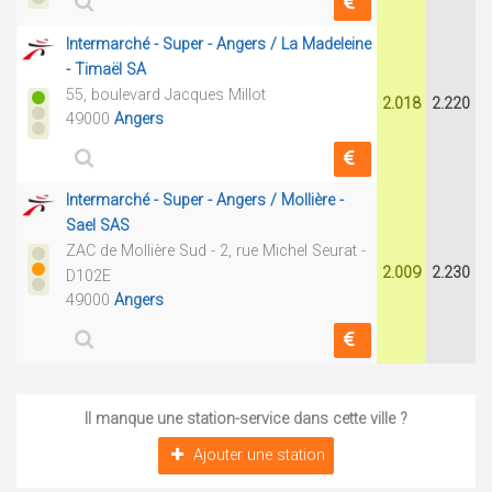
Intermarché - Super - Angers / La Madeleine
- Timaël SA
55, boulevard Jacques Millot
2.018
2.220
49000
Angers
Intermarché - Super - Angers / Mollière -
Sael SAS
ZAC de Mollière Sud - 2, rue Michel Seurat -
2.009
2.230
D102E
49000
Angers
Il manque une station-service dans cette ville ?
Ajouter une station