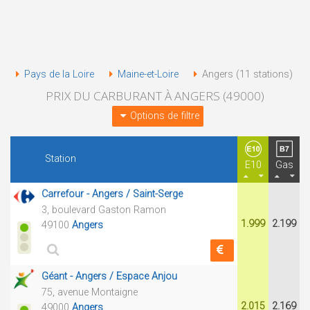
Pays de la Loire
Maine-et-Loire
Angers (11 stations)
PRIX DU CARBURANT À ANGERS (49000)
Options de filtre
Station
E10
Gas
Carrefour - Angers / Saint-Serge
3, boulevard Gaston Ramon
1.999
2.199
49100
Angers
Géant - Angers / Espace Anjou
75, avenue Montaigne
2.015
2.169
49000
Angers