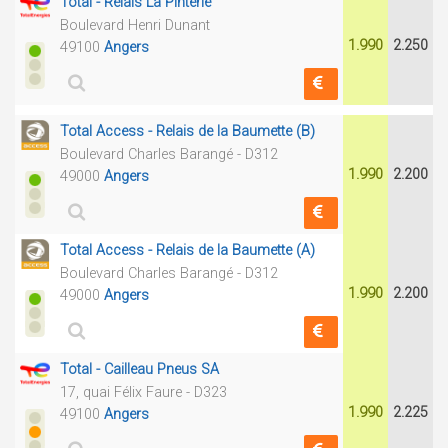
Total - Relais La Pinterie
Boulevard Henri Dunant
1.990
2.250
49100
Angers
Total Access - Relais de la Baumette (B)
Boulevard Charles Barangé - D312
1.990
2.200
49000
Angers
Total Access - Relais de la Baumette (A)
Boulevard Charles Barangé - D312
1.990
2.200
49000
Angers
Total - Cailleau Pneus SA
17, quai Félix Faure - D323
1.990
2.225
49100
Angers