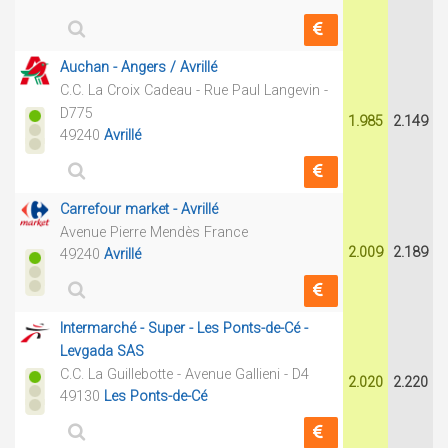
Auchan - Angers / Avrillé
C.C. La Croix Cadeau - Rue Paul Langevin -
D775
1.985
2.149
49240
Avrillé
Carrefour market - Avrillé
Avenue Pierre Mendès France
2.009
2.189
49240
Avrillé
Intermarché - Super - Les Ponts-de-Cé -
Levgada SAS
C.C. La Guillebotte - Avenue Gallieni - D4
2.020
2.220
49130
Les Ponts-de-Cé