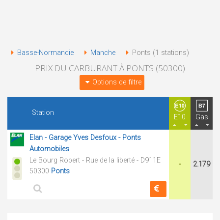
Basse-Normandie
Manche
Ponts (1 stations)
PRIX DU CARBURANT À PONTS (50300)
Options de filtre
Station
E10
Gas
Elan - Garage Yves Desfoux - Ponts
Automobiles
Le Bourg Robert - Rue de la liberté - D911E
-
2.179
50300
Ponts