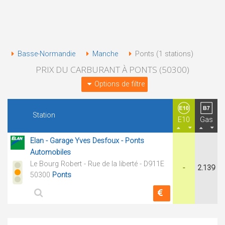
Basse-Normandie
Manche
Ponts (1 stations)
PRIX DU CARBURANT À PONTS (50300)
Options de filtre
Station
E10
Gas
Elan - Garage Yves Desfoux - Ponts
Automobiles
Le Bourg Robert - Rue de la liberté - D911E
-
2.139
50300
Ponts