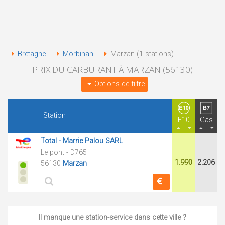
Bretagne
Morbihan
Marzan (1 stations)
PRIX DU CARBURANT À MARZAN (56130)
Options de filtre
Station
E10
Gas
Total - Marrie Palou SARL
Le pont - D765
1.990
2.206
56130
Marzan
Il manque une station-service dans cette ville ?