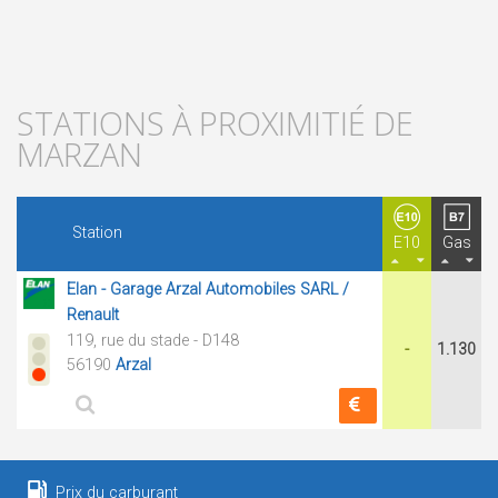
STATIONS À PROXIMITIÉ DE
MARZAN
Station
E10
Gas
Elan - Garage Arzal Automobiles SARL /
Renault
119, rue du stade - D148
-
1.130
56190
Arzal
Prix du carburant