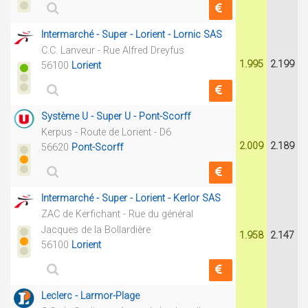
Intermarché - Super - Lorient - Lornic SAS
C.C. Lanveur - Rue Alfred Dreyfus
1.995
2.199
56100
Lorient
Système U - Super U - Pont-Scorff
Kerpus - Route de Lorient - D6
2.009
2.189
56620
Pont-Scorff
Intermarché - Super - Lorient - Kerlor SAS
ZAC de Kerfichant - Rue du général
Jacques de la Bollardière
1.958
2.147
56100
Lorient
Leclerc - Larmor-Plage