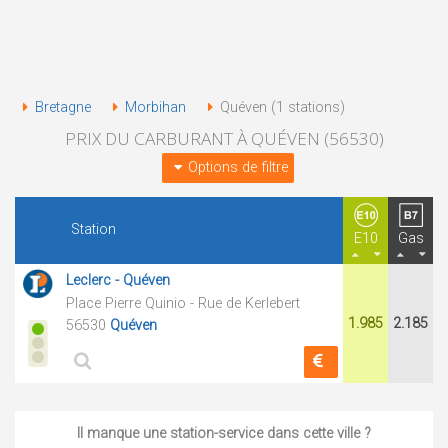
Bretagne
Morbihan
Quéven (1 stations)
PRIX DU CARBURANT À QUÉVEN (56530)
Options de filtre
Station
E10
Gas
Leclerc - Quéven
Place Pierre Quinio - Rue de Kerlebert
1.985
2.185
56530
Quéven
Il manque une station-service dans cette ville ?