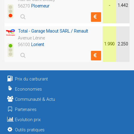
-
1.442
56270
Ploemeur
Total - Garage Maout SARL / Renault
Avenue Lénine
1.990
2.250
56100
Lorient
Prix du carburant
Econonomies
Communauté & Actu
Partenaires
Evolution prix
Outils pratiques