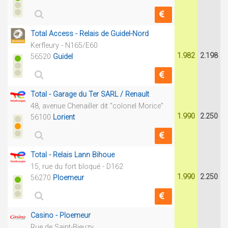
Total Access - Relais de Guidel-Nord
Kerfleury - N165/E60
1.982
2.198
56520
Guidel
Total - Garage du Ter SARL / Renault
48, avenue Chenailler dit "colonel Morice"
1.990
2.250
56100
Lorient
Total - Relais Lann Bihoue
15, rue du fort bloqué - D162
1.990
2.250
56270
Ploemeur
Casino - Ploemeur
Rue de Saint-Bieuzy