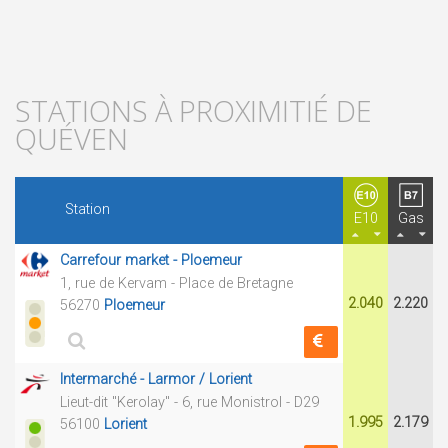
STATIONS À PROXIMITIÉ DE
QUÉVEN
Station
E10
Gas
Carrefour market - Ploemeur
1, rue de Kervam - Place de Bretagne
2.040
2.220
56270
Ploemeur
Intermarché - Larmor / Lorient
Lieut-dit "Kerolay" - 6, rue Monistrol - D29
1.995
2.179
56100
Lorient