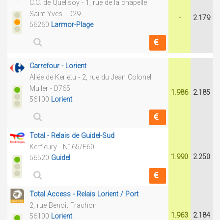
C.C. de Quelisoy - 1, rue de la chapelle
Saint-Yves - D29
-
2.179
56260
Larmor-Plage
Carrefour - Lorient
Allée de Kerletu - 2, rue du Jean Colonel
Muller - D765
1.986
2.185
56100
Lorient
Total - Relais de Guidel-Sud
Kerfleury - N165/E60
1.990
2.250
56520
Guidel
Total Access - Relais Lorient / Port
2, rue Benoît Frachon
1.963
2.184
56100
Lorient