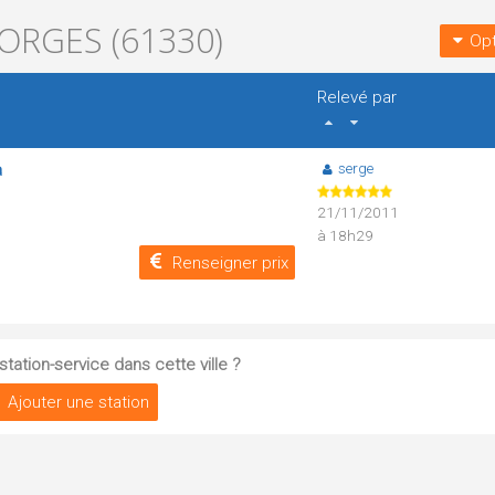
ORGES (61330)
Opt
Relevé par
serge
a
21/11/2011
à 18h29
Renseigner prix
tation-service dans cette ville ?
Ajouter une station