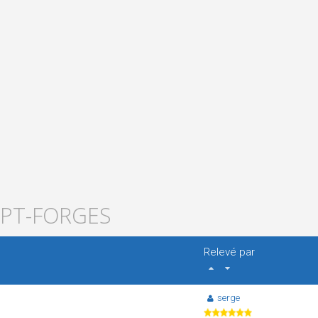
EPT-FORGES
Relevé par
serge