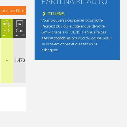
PARTENAIRE AUTO
ions de filtre
GTLIENS
Vous trouverez des pièces pour votre
Peugeot 206 ou la cote argus de votre
E10
Gas
Bmw grace a GTLIENS, l´annuaire des
sites automobiles pour votre voiture. 5000
liens sélectionnés et classés en 50
rubriques.
-
1.470