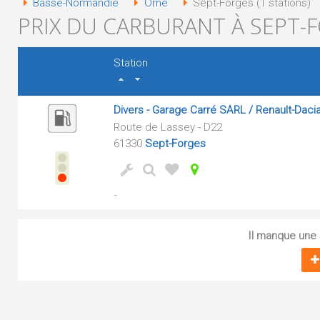
Basse-Normandie
Orne
Sept-Forges (1 stations)
PRIX DU CARBURANT À SEPT-F
Station
Divers - Garage Carré SARL / Renault-Daci
Route de Lassey - D22
61330
Sept-Forges
-
Il manque une s