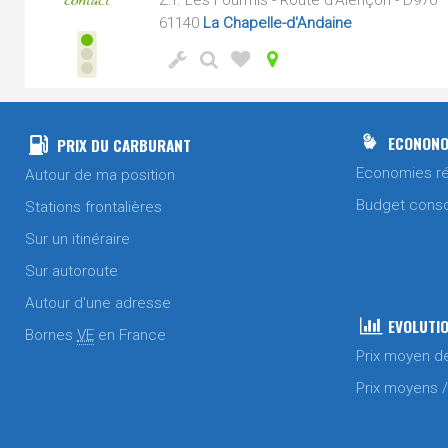
Z.I. Les Fourmis - Route d'Alençon - D976
61140
La Chapelle-d'Andaine
ECONONO
PRIX DU CARBURANT
Economies ré
Autour de ma position
Budget cons
Stations frontalières
Sur un itinéraire
Sur autoroute
Autour d'une adresse
EVOLUTIO
Bornes
VE
en France
Prix moyen d
Prix moyens 