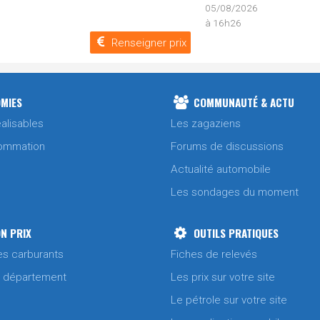
05/08/2026
à 16h26
Renseigner prix
MIES
COMMUNAUTÉ & ACTU
alisables
Les zagaziens
ommation
Forums de discussions
Actualité automobile
Les sondages du moment
N PRIX
OUTILS PRATIQUES
es carburants
Fiches de relevés
/ département
Les prix sur votre site
Le pétrole sur votre site