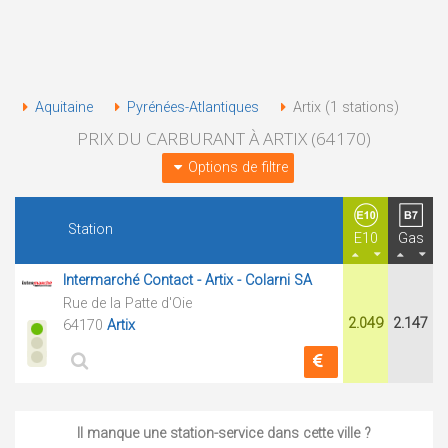
Aquitaine
Pyrénées-Atlantiques
Artix (1 stations)
PRIX DU CARBURANT À ARTIX (64170)
Options de filtre
Station
E10
Gas
Intermarché Contact - Artix - Colarni SA
Rue de la Patte d'Oie
2.049
2.147
64170
Artix
Il manque une station-service dans cette ville ?