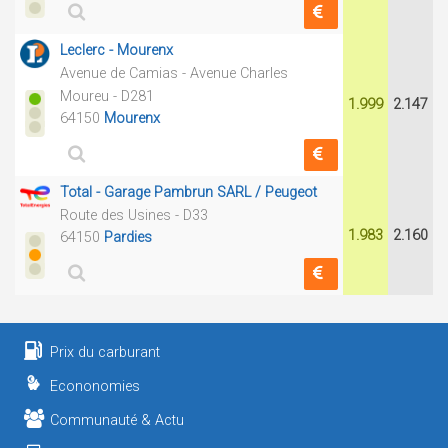
Leclerc - Mourenx
Avenue de Camias - Avenue Charles
Moureu - D281
1.999
2.147
64150
Mourenx
Total - Garage Pambrun SARL / Peugeot
Route des Usines - D33
1.983
2.160
64150
Pardies
Prix du carburant
Econonomies
Communauté & Actu