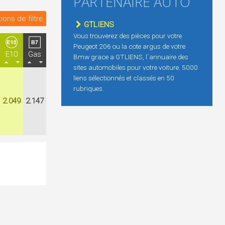
PARTENAIRE AUTO
ions de filtre
GTLIENS
Vous trouverez des pièces pour votre
Peugeot 206 ou la cote argus de votre
E10
Gas
Bmw grace a GTLIENS, l´annuaire des
sites automobiles pour votre voiture. 5000
liens sélectionnés et classés en 50
rubriques.
2.049
2.147