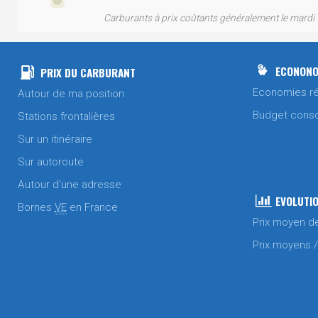
Carburants à prix coûtants généralement le mardi
ECONONO
PRIX DU CARBURANT
Economies ré
Autour de ma position
Budget cons
Stations frontalières
Sur un itinéraire
Sur autoroute
Autour d'une adresse
EVOLUTIO
Bornes
VE
en France
Prix moyen d
Prix moyens 