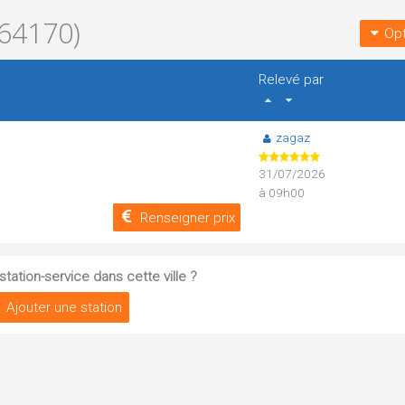
64170)
Opt
Relevé par
zagaz
31/07/2026
à 09h00
Renseigner prix
tation-service dans cette ville ?
Ajouter une station