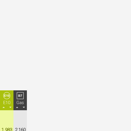
E10
Gas
1.983
2.160