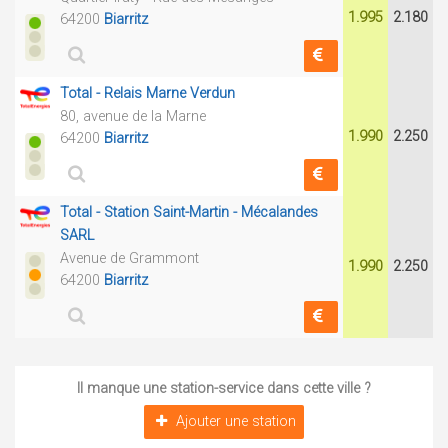
1.995
2.180
64200
Biarritz
Total - Relais Marne Verdun
80, avenue de la Marne
1.990
2.250
64200
Biarritz
Total - Station Saint-Martin - Mécalandes
SARL
Avenue de Grammont
1.990
2.250
64200
Biarritz
Il manque une station-service dans cette ville ?
Ajouter une station