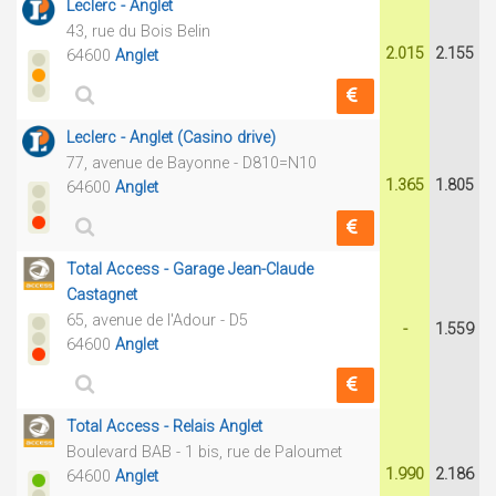
Leclerc - Anglet
43, rue du Bois Belin
2.015
2.155
64600
Anglet
Leclerc - Anglet (Casino drive)
77, avenue de Bayonne - D810=N10
1.365
1.805
64600
Anglet
Total Access - Garage Jean-Claude
Castagnet
65, avenue de l'Adour - D5
-
1.559
64600
Anglet
Total Access - Relais Anglet
Boulevard BAB - 1 bis, rue de Paloumet
1.990
2.186
64600
Anglet