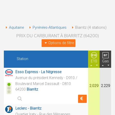
Aquitaine
Pyrénées-Atlantiques
Biarritz (4 stations)
PRIX DU CARBURANT À BIARRITZ (64200)
Options de filtre
Station
E10
Gas
Esso Express - La Négresse
Avenue du président Kennedy - D910 /
Boulevard Marcel Dassault - D810
2.029
2.229
64200
Biarritz
Leclerc - Biarritz
Quartier Iraty - Rue des Mésanges