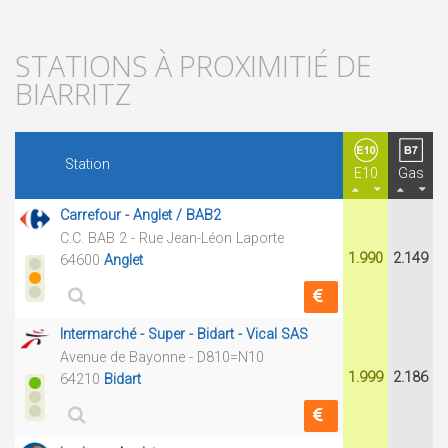
STATIONS À PROXIMITIÉ DE
BIARRITZ
Station
E10
Gas
Carrefour - Anglet / BAB2
C.C. BAB 2 - Rue Jean-Léon Laporte
1.990
2.149
64600
Anglet
Intermarché - Super - Bidart - Vical SAS
Avenue de Bayonne - D810=N10
1.999
2.186
64210
Bidart