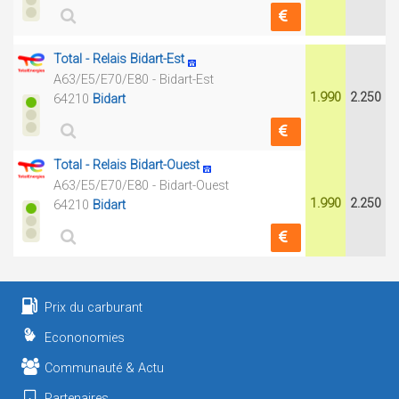
Total - Relais Bidart-Est
A63/E5/E70/E80 - Bidart-Est
1.990
2.250
64210
Bidart
Total - Relais Bidart-Ouest
A63/E5/E70/E80 - Bidart-Ouest
1.990
2.250
64210
Bidart
Prix du carburant
Econonomies
Communauté & Actu
Partenaires