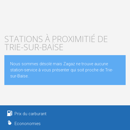
STATIONS À PROXIMITIÉ DE
TRIE-SUR-BAÏSE
Nous sommes désolé mais Zagaz ne trouve aucune
station-service à vous présenter qui soit proche de Trie-
sur-Baïse..
Prix du carburant
Econonomies