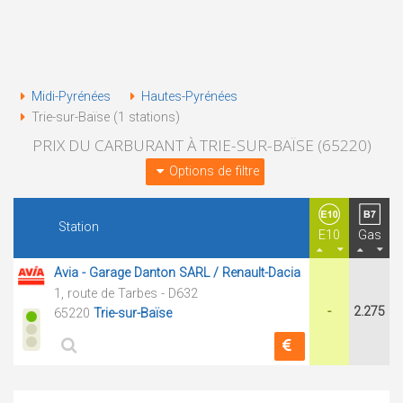
Midi-Pyrénées
Hautes-Pyrénées
Trie-sur-Baïse (1 stations)
PRIX DU CARBURANT À TRIE-SUR-BAÏSE (65220)
Options de filtre
Station
E10
Gas
Avia - Garage Danton SARL / Renault-Dacia
1, route de Tarbes - D632
-
2.275
65220
Trie-sur-Baïse