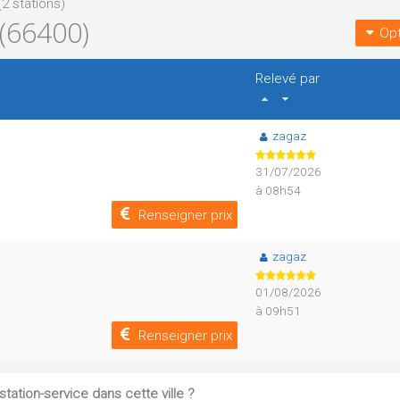
(2 stations)
(66400)
Opt
Relevé par
zagaz
31/07/2026
à 08h54
Renseigner prix
zagaz
01/08/2026
à 09h51
Renseigner prix
tation-service dans cette ville ?