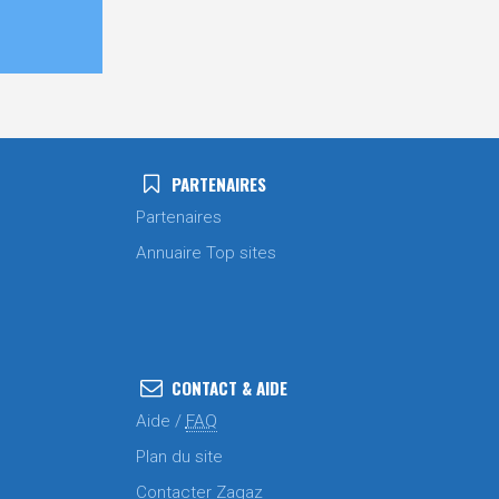
PARTENAIRES
Partenaires
Annuaire Top sites
CONTACT & AIDE
Aide /
FAQ
Plan du site
Contacter Zagaz