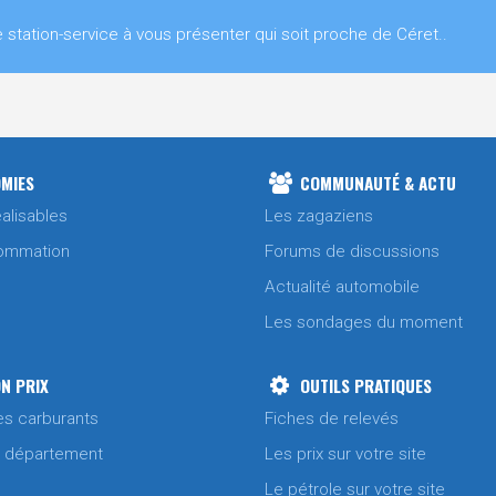
ation-service à vous présenter qui soit proche de Céret..
MIES
COMMUNAUTÉ & ACTU
alisables
Les zagaziens
ommation
Forums de discussions
Actualité automobile
Les sondages du moment
N PRIX
OUTILS PRATIQUES
es carburants
Fiches de relevés
/ département
Les prix sur votre site
Le pétrole sur votre site