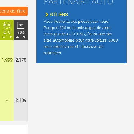
PARTENAIRE AUTO
ions de filtre
GTLIENS
Vous trouverez des pièces pour votre
Peugeot 206 ou la cote argus de votre
E10
Gas
Bmw grace a GTLIENS, l´annuaire des
sites automobiles pour votre voiture. 5000
liens sélectionnés et classés en 50
rubriques.
1.999
2.178
-
2.189