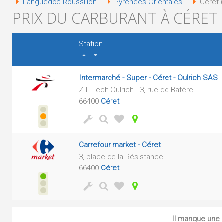
Languedoc-Roussillon
Pyrénées-Orientales
Céret 
PRIX DU CARBURANT À CÉRET 
Station
Intermarché - Super - Céret - Oulrich SAS
Z.I. Tech Oulrich - 3, rue de Batère
66400
Céret
Carrefour market - Céret
3, place de la Résistance
66400
Céret
Il manque une s