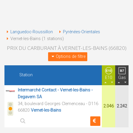
Languedoc-Roussillon
Pyrénées-Orientales
Vernet-les-Bains (1 stations)
PRIX DU CARBURANT À VERNET-LES-BAINS (66820)
Options de filtre
Station
E10
Gas
Intermarché Contact - Vernet-les-Bains -
Degavern SA
34, boulevard Georges Clemenceau - D116
2.046
2.242
66820
Vernet-les-Bains