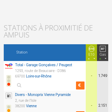
STATIONS À PROXIMITIÉ DE
AMPUIS
Station
E10
Gas
Total - Garage Gonçalves / Peugeot
1293, route de Beaucaire - D386
-
1.749
69700
Loire-sur-Rhône
Divers - Monoprix Vienne Pyramide
2, rue de l'Isle
-
2.151
38200
Vienne