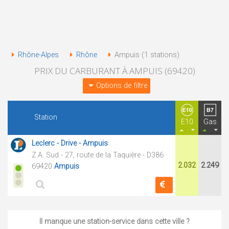
Rhône-Alpes
Rhône
Ampuis (1 stations)
PRIX DU CARBURANT À AMPUIS (69420)
Options de filtre
Station
E10
Gas
Leclerc - Drive - Ampuis
Z.A. Sud - 27, route de la Taquière - D386
2.032
2.249
69420
Ampuis
Il manque une station-service dans cette ville ?