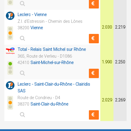
Leclerc - Vienne
Z.I. d'Estressin - Chemin des Lônes
2.030
2.219
38200
Vienne
Total - Relais Saint Michel sur Rhône
365, Route de Verlieu - D1086
1.990
2.250
42410
Saint-Michel-sur-Rhône
Leclerc - Saint-Clair-du-Rhône - Clairidis
SAS
Route de Condrieu - D4
2.029
2.269
38370
Saint-Clair-du-Rhône