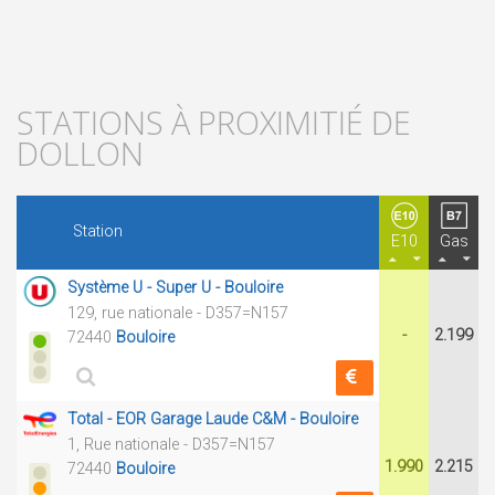
STATIONS À PROXIMITIÉ DE
DOLLON
Station
E10
Gas
Système U - Super U - Bouloire
129, rue nationale - D357=N157
-
2.199
72440
Bouloire
Total - EOR Garage Laude C&M - Bouloire
1, Rue nationale - D357=N157
1.990
2.215
72440
Bouloire