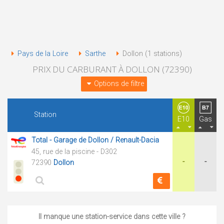
Pays de la Loire
Sarthe
Dollon (1 stations)
PRIX DU CARBURANT À DOLLON (72390)
Options de filtre
Station
E10
Gas
Total - Garage de Dollon / Renault-Dacia
45, rue de la piscine - D302
-
-
72390
Dollon
Il manque une station-service dans cette ville ?