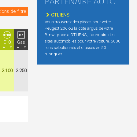
PARTENAIRE AUTO
ions de filtre
GTLIENS
Vous trouverez des pièces pour votre
Peugeot 206 ou la cote argus de votre
Bmw grace a GTLIENS, l´annuaire des
sites automobiles pour votre voiture. 5000
E10
Gas
liens sélectionnés et classés en 50
rubriques.
2.100
2.250