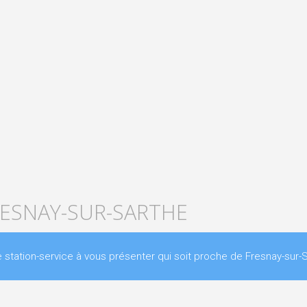
RESNAY-SUR-SARTHE
ation-service à vous présenter qui soit proche de Fresnay-sur-S