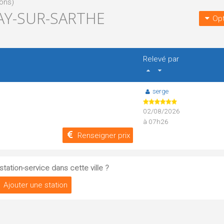
ions)
AY-SUR-SARTHE
Opt
Relevé par
serge
02/08/2026
à 07h26
Renseigner prix
tation-service dans cette ville ?
Ajouter une station