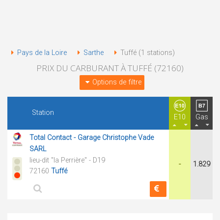
Pays de la Loire
Sarthe
Tuffé (1 stations)
PRIX DU CARBURANT À TUFFÉ (72160)
Options de filtre
Station
E10
Gas
Total Contact - Garage Christophe Vade
SARL
lieu-dit "la Perrière" - D19
-
1.829
72160
Tuffé