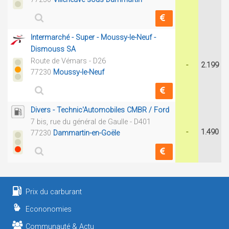
Intermarché - Super - Moussy-le-Neuf -
Dismouss SA
Route de Vémars - D26
-
2.199
77230
Moussy-le-Neuf
Divers - Technic'Automobiles CMBR / Ford
7 bis, rue du général de Gaulle - D401
-
1.490
77230
Dammartin-en-Goële
Prix du carburant
Econonomies
Communauté & Actu