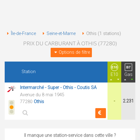
Île-de-France
Seine-et-Marne
Othis (1 stations)
PRIX DU CARBURANT À OTHIS (77280)
Options de filtre
Station
E10
Gas
Intermarché - Super - Othis - Coutis SA
Avenue du 8 mai 1945
-
2.231
77280
Othis
Il manque une station-service dans cette ville ?