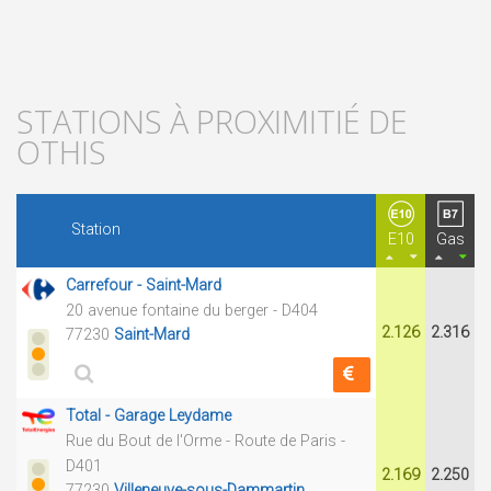
STATIONS À PROXIMITIÉ DE
OTHIS
Station
E10
Gas
Carrefour - Saint-Mard
20 avenue fontaine du berger - D404
2.126
2.316
77230
Saint-Mard
Total - Garage Leydame
Rue du Bout de l'Orme - Route de Paris -
D401
2.169
2.250
77230
Villeneuve-sous-Dammartin