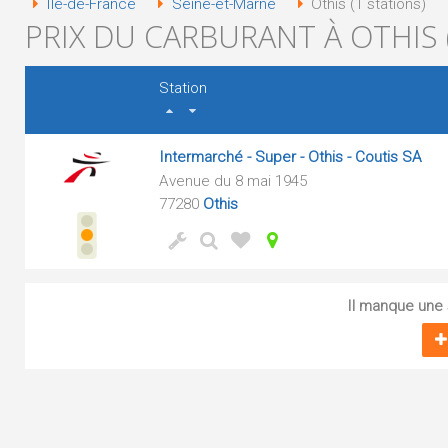
Île-de-France
Seine-et-Marne
Othis (1 stations)
PRIX DU CARBURANT À OTHIS 
Station
Intermarché - Super - Othis - Coutis SA
Avenue du 8 mai 1945
77280
Othis
Il manque une s