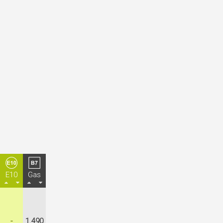
E10
Gas
-
1.490