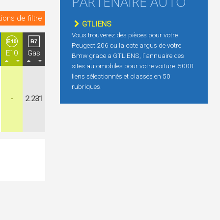
PARTENAIRE AUTO
ions de filtre
GTLIENS
Vous trouverez des pièces pour votre
Peugeot 206 ou la cote argus de votre
E10
Gas
Bmw grace a GTLIENS, l´annuaire des
sites automobiles pour votre voiture. 5000
liens sélectionnés et classés en 50
rubriques.
-
2.231