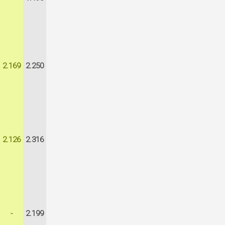
2.169
2.250
2.126
2.316
-
2.199