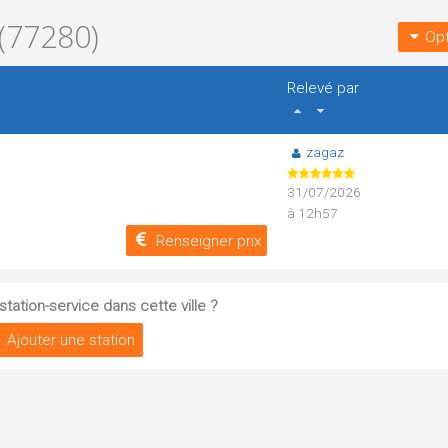
(77280)
Opt
Relevé par
zagaz
31/07/2026
à 12h57
Renseigner prix
tation-service dans cette ville ?
Ajouter une station