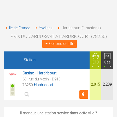
Île-de-France
Yvelines
Hardricourt (1 stations)
PRIX DU CARBURANT À HARDRICOURT (78250)
Options de filtre
Station
E10
Gas
Casino - Hardricourt
60, rue du Vexin - D913
2.015
2.209
78250
Hardricourt
Il manque une station-service dans cette ville ?