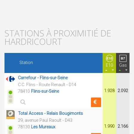
STATIONS À PROXIMITIÉ DE
HARDRICOURT
Station
E10
Gas
Carrefour - Flins-sur-Seine
C.C. Flins - Route Renault - D14
1.928
2.092
78410
Flins-sur-Seine
Total Access - Relais Bougimonts
29, avenue Paul Raoult - D43
1.990
2.166
78130
Les Mureaux