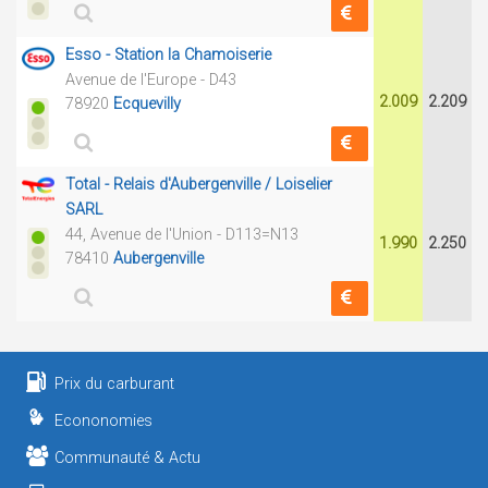
Esso - Station la Chamoiserie
Avenue de l'Europe - D43
2.009
2.209
78920
Ecquevilly
Total - Relais d'Aubergenville / Loiselier
SARL
44, Avenue de l'Union - D113=N13
1.990
2.250
78410
Aubergenville
Prix du carburant
Econonomies
Communauté & Actu