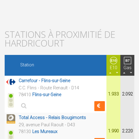
STATIONS À PROXIMITIÉ DE
HARDRICOURT
Station
E10
Gas
Carrefour - Flins-sur-Seine
C.C. Flins - Route Renault - D14
1.933
2.092
78410
Flins-sur-Seine
Total Access - Relais Bougimonts
29, avenue Paul Raoult - D43
1.990
2.220
78130
Les Mureaux