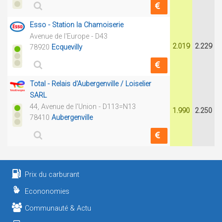
Esso - Station la Chamoiserie
Avenue de l'Europe - D43
2.019
2.229
78920
Ecquevilly
Total - Relais d'Aubergenville / Loiselier
SARL
44, Avenue de l'Union - D113=N13
1.990
2.250
78410
Aubergenville
Prix du carburant
Econonomies
Communauté & Actu