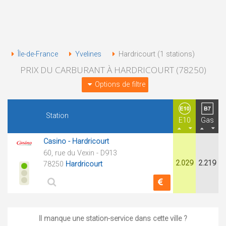
Île-de-France
Yvelines
Hardricourt (1 stations)
PRIX DU CARBURANT À HARDRICOURT (78250)
Options de filtre
Station
E10
Gas
Casino - Hardricourt
60, rue du Vexin - D913
2.029
2.219
78250
Hardricourt
Il manque une station-service dans cette ville ?