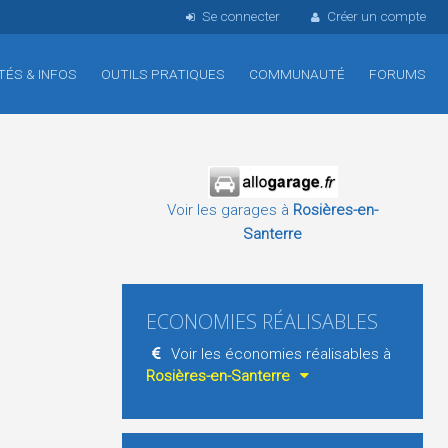
Se connecter
Créer un compte
TÉS & INFOS
OUTILS PRATIQUES
COMMUNAUTÉ
FORUMS
Voir les garages à
Rosières-en-
Santerre
ECONOMIES RÉALISABLES
Voir les économies réalisables à
Rosières-en-Santerre