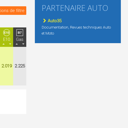
PARTENAIRE AUTO
ions de filtre
Auto35
Documentation, Revues techniques Auto
et Moto
E10
Gas
2.019
2.225