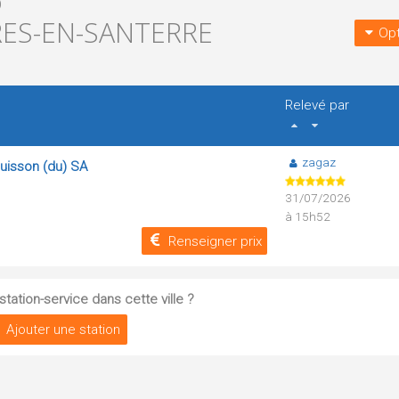
)
RES-EN-SANTERRE
Opt
Relevé par
zagaz
Buisson (du) SA
31/07/2026
à 15h52
Renseigner prix
tation-service dans cette ville ?
Ajouter une station