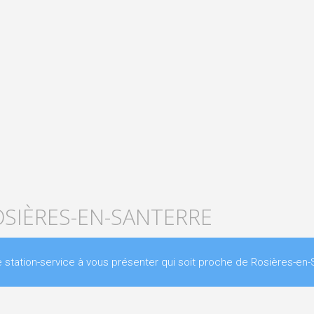
OSIÈRES-EN-SANTERRE
ation-service à vous présenter qui soit proche de Rosières-en-S