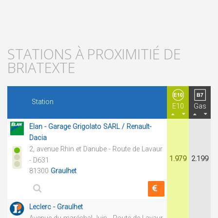
STATIONS À PROXIMITIÉ DE
BRIATEXTE
Station
E10
Gas
Elan - Garage Grigolato SARL / Renault-
Dacia
2, avenue Rhin et Danube - Route de Lavaur
1.979
2.199
- D631
81300
Graulhet
Leclerc - Graulhet