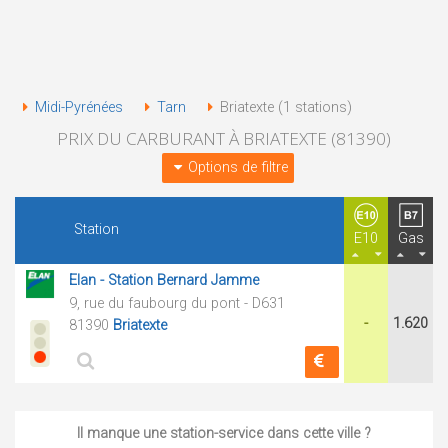
Midi-Pyrénées
Tarn
Briatexte (1 stations)
PRIX DU CARBURANT À BRIATEXTE (81390)
Options de filtre
Station
E10
Gas
Elan - Station Bernard Jamme
9, rue du faubourg du pont - D631
-
1.620
81390
Briatexte
Il manque une station-service dans cette ville ?