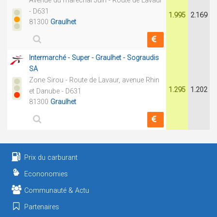
Avenue du maréchal Juin - Route de Lavaur
- D631
1.995
2.169
81300
Graulhet
Intermarché - Super - Graulhet - Sograudis
SA
Zone Sirou - Route de Lavaur, avenue Rhin
1.295
1.202
et Danube - D631
81300
Graulhet
Prix du carburant
Econonomies
Communauté & Actu
Partenaires