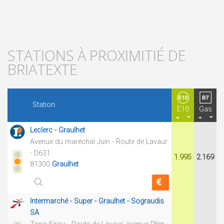
STATIONS À PROXIMITIÉ DE
BRIATEXTE
Station
E10
Gas
Leclerc - Graulhet
Avenue du maréchal Juin - Route de Lavaur
- D631
1.995
2.169
81300
Graulhet
Intermarché - Super - Graulhet - Sograudis
SA