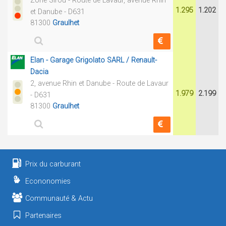
Zone Sirou - Route de Lavaur, avenue Rhin
1.295
1.202
et Danube - D631
81300
Graulhet
Elan - Garage Grigolato SARL / Renault-
Dacia
2, avenue Rhin et Danube - Route de Lavaur
1.979
2.199
- D631
81300
Graulhet
Prix du carburant
Econonomies
Communauté & Actu
Partenaires