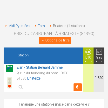
Midi-Pyrénées
Tarn
Briatexte (1 stations)
PRIX DU CARBURANT À BRIATEXTE (81390)
Options de filtre
Station
E10
Gas
Elan - Station Bernard Jamme
9, rue du faubourg du pont - D631
-
1.620
81390
Briatexte
Il manque une station-service dans cette ville ?