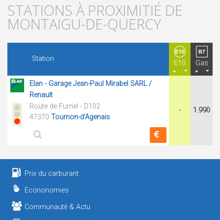
STATIONS À PROXIMITIÉ DE
MONTAIGU-DE-QUERCY
Station
E10
Gas
Elan - Garage Jean-Paul Mirabel SARL /
Renault
Route de Fumel - D102
-
1.990
47370
Tournon-d'Agenais
Prix du carburant
Econonomies
Communauté & Actu