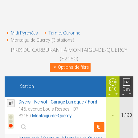
Midi-Pyrénées
Tarn-et-Garonne
Montaigu-de-Quercy (3 stations)
PRIX DU CARBURANT À MONTAIGU-DE-QUERCY
(82150)
Options de filtre
Station
E10
Gas
Divers - Nervol - Garage Larroque / Ford
146, avenue Louis Resses - D7
-
1.130
82150
Montaigu-de-Quercy