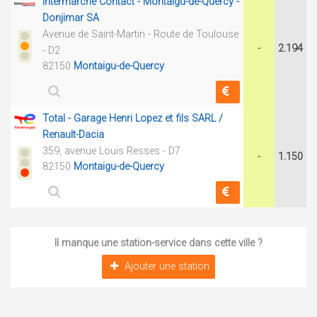
Intermarché Contact - Montaigu-de-Quercy -
Donjimar SA
Avenue de Saint-Martin - Route de Toulouse
-
2.194
- D2
82150
Montaigu-de-Quercy
Total - Garage Henri Lopez et fils SARL /
Renault-Dacia
359, avenue Louis Resses - D7
-
1.150
82150
Montaigu-de-Quercy
Il manque une station-service dans cette ville ?
Ajouter une station