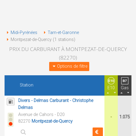
Midi-Pyrénées
Tarn-et-Garonne
Montpezat-de-Quercy (1 stations)
PRIX DU CARBURANT À MONTPEZAT-DE-QUERCY
(82270)
Options de filtre
Station
E10
Gas
Divers - Delmas Carburant - Christophe
Delmas
Avenue de Cahors - D20
-
1.075
82270
Montpezat-de-Quercy