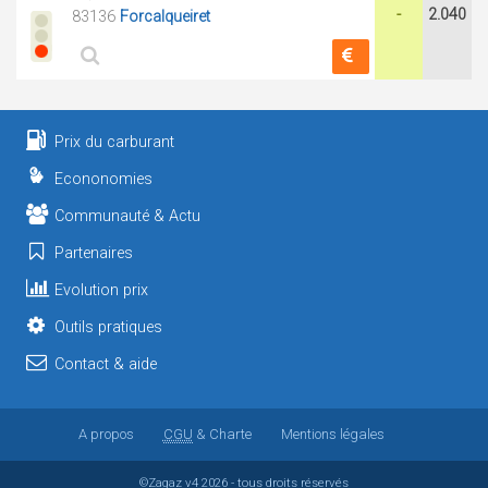
-
2.040
83136
Forcalqueiret
Prix du carburant
Econonomies
Communauté & Actu
Partenaires
Evolution prix
Outils pratiques
Contact & aide
A propos
CGU
& Charte
Mentions légales
©Zagaz
v4
2026 - tous droits réservés