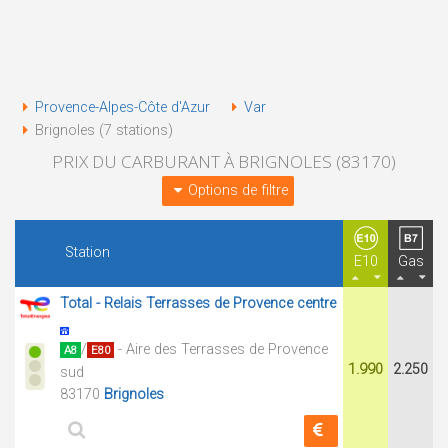
Provence-Alpes-Côte d'Azur
Var
Brignoles (7 stations)
PRIX DU CARBURANT À BRIGNOLES (83170)
Options de filtre
Station
E10
Gas
Total - Relais Terrasses de Provence centre
/
- Aire des Terrasses de Provence
A8
E80
1.990
2.250
sud
83170
Brignoles