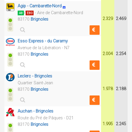
Agip - Cambarette-Nord
/
- Aire de Cambarette-Nord
A8
E80
2.329
2.469
83170
Brignoles
Esso Express - du Caramy
Avenue de la Libération - N7
2.004
2.254
83170
Brignoles
Leclerc - Brignoles
Quartier Saint-Jean
1.978
2.188
83170
Brignoles
Auchan - Brignoles
Route du Pré de Pâques - D21
1.995
2.245
83170
Brignoles