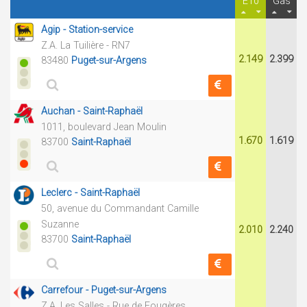
E10
Gas
Agip - Station-service
Z.A. La Tuilière - RN7
2.149
2.399
83480
Puget-sur-Argens
Auchan - Saint-Raphaël
1011, boulevard Jean Moulin
1.670
1.619
83700
Saint-Raphaël
Leclerc - Saint-Raphaël
50, avenue du Commandant Camille
Suzanne
2.010
2.240
83700
Saint-Raphaël
Carrefour - Puget-sur-Argens
Z.A. Les Salles - Rue de Fougères