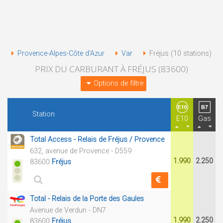
Provence-Alpes-Côte d'Azur
Var
Fréjus (10 stations)
PRIX DU CARBURANT À FRÉJUS (83600)
Options de filtre
Station
E10
Gas
Total Access - Relais de Fréjus / Provence
632, avenue de Provence - D559
1.990
2.250
83600
Fréjus
Total - Relais de la Porte des Gaules
Avenue de Verdun - DN7
1.990
2.250
83600
Fréjus