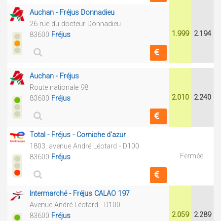
Auchan - Fréjus Donnadieu
26 rue du docteur Donnadieu
1.999
2.194
83600
Fréjus
Auchan - Fréjus
Route nationale 98
2.010
2.240
83600
Fréjus
Total - Fréjus - Corniche d'azur
1803, avenue André Léotard - D100
Fermée
83600
Fréjus
Intermarché - Fréjus CALAO 197
Avenue André Léotard - D100
2.059
2.289
83600
Fréjus