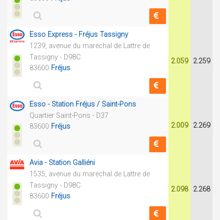
Esso Express - Fréjus Tassigny
1239, avenue du maréchal de Lattre de
Tassigny - D98C
2.059
2.259
83600
Fréjus
Esso - Station Fréjus / Saint-Pons
Quartier Saint-Pons - D37
2.009
2.269
83600
Fréjus
Avia - Station Galliéni
1535, avenue du maréchal de Lattre de
Tassigny - D98C
2.098
2.268
83600
Fréjus