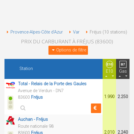
Provence-Alpes-Côte d'Azur
Var
Fréjus (10 stations)
PRIX DU CARBURANT À FRÉJUS (83600)
Options de filtre
Station
E10
Gas
Total - Relais de la Porte des Gaules
Avenue de Verdun - DN7
1.990
2.250
83600
Fréjus
Auchan - Fréjus
Route nationale 98
2.010
2.240
83600
Fréjus