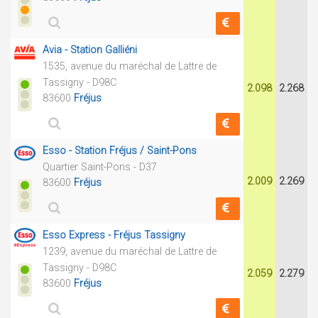
Avia - Station Galliéni
1535, avenue du maréchal de Lattre de
Tassigny - D98C
2.098
2.268
83600
Fréjus
Esso - Station Fréjus / Saint-Pons
Quartier Saint-Pons - D37
2.009
2.269
83600
Fréjus
Esso Express - Fréjus Tassigny
1239, avenue du maréchal de Lattre de
Tassigny - D98C
2.059
2.279
83600
Fréjus