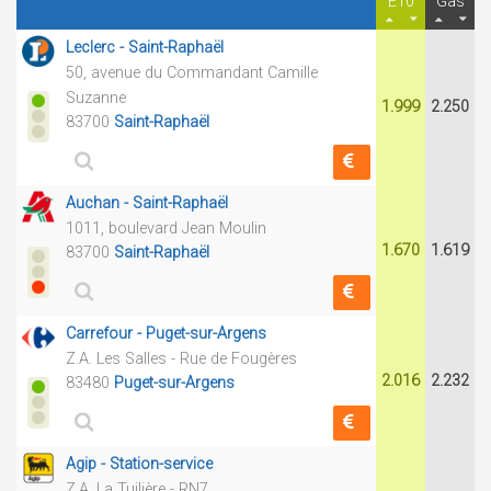
E10
Gas
Leclerc - Saint-Raphaël
50, avenue du Commandant Camille
Suzanne
1.999
2.250
83700
Saint-Raphaël
Auchan - Saint-Raphaël
1011, boulevard Jean Moulin
1.670
1.619
83700
Saint-Raphaël
Carrefour - Puget-sur-Argens
Z.A. Les Salles - Rue de Fougères
2.016
2.232
83480
Puget-sur-Argens
Agip - Station-service
Z.A. La Tuilière - RN7