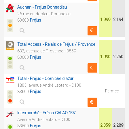
Auchan - Fréjus Donnadieu
26 rue du docteur Donnadieu
1.999
2.194
83600
Fréjus
Total Access - Relais de Fréjus / Provence
632, avenue de Provence - D559
1.990
2.250
83600
Fréjus
Total - Fréjus - Corniche d'azur
1803, avenue André Léotard - D100
Fermée
83600
Fréjus
Intermarché - Fréjus CALAO 197
Avenue André Léotard - D100
2.059
2.289
83600
Fréjus