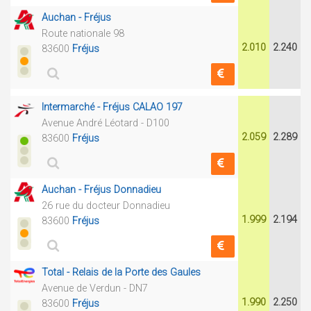
Auchan - Fréjus
Route nationale 98
2.010
2.240
83600
Fréjus
Intermarché - Fréjus CALAO 197
Avenue André Léotard - D100
2.059
2.289
83600
Fréjus
Auchan - Fréjus Donnadieu
26 rue du docteur Donnadieu
1.999
2.194
83600
Fréjus
Total - Relais de la Porte des Gaules
Avenue de Verdun - DN7
1.990
2.250
83600
Fréjus