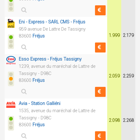
Eni - Express - SARL CMS - Fréjus
959 avenue De Lattre De Tassigny
1.999
2.179
83600
Fréjus
Esso Express - Fréjus Tassigny
1239, avenue du maréchal de Lattre de
Tassigny - D98C
2.059
2.259
83600
Fréjus
Avia - Station Galliéni
1535, avenue du maréchal de Lattre de
Tassigny - D98C
2.098
2.268
83600
Fréjus