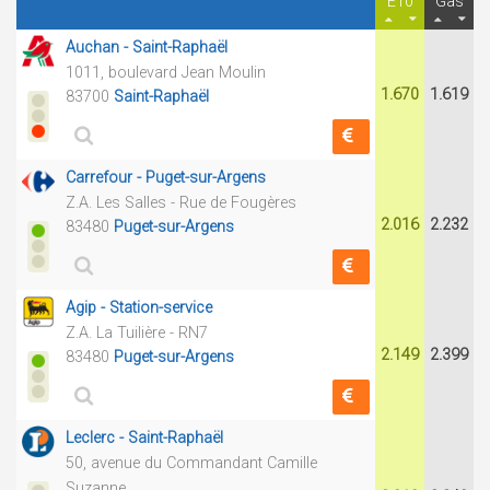
E10
Gas
Auchan - Saint-Raphaël
1011, boulevard Jean Moulin
1.670
1.619
83700
Saint-Raphaël
Carrefour - Puget-sur-Argens
Z.A. Les Salles - Rue de Fougères
2.016
2.232
83480
Puget-sur-Argens
Agip - Station-service
Z.A. La Tuilière - RN7
2.149
2.399
83480
Puget-sur-Argens
Leclerc - Saint-Raphaël
50, avenue du Commandant Camille
Suzanne