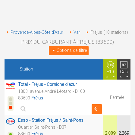
Provence-Alpes-Côte d'Azur
Var
Fréjus (10 stations)
PRIX DU CARBURANT À FRÉJUS (83600)
Options de filtre
Station
E10
Gas
Total - Fréjus - Corniche d'azur
1803, avenue André Léotard - D100
Fermée
83600
Fréjus
Esso - Station Fréjus / Saint-Pons
Quartier Saint-Pons - D37
2.009
2.269
83600
Fréjus