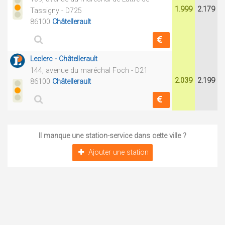
1.999
2.179
Tassigny - D725
86100
Châtellerault
Leclerc - Châtellerault
144, avenue du maréchal Foch - D21
2.039
2.199
86100
Châtellerault
Il manque une station-service dans cette ville ?
Ajouter une station