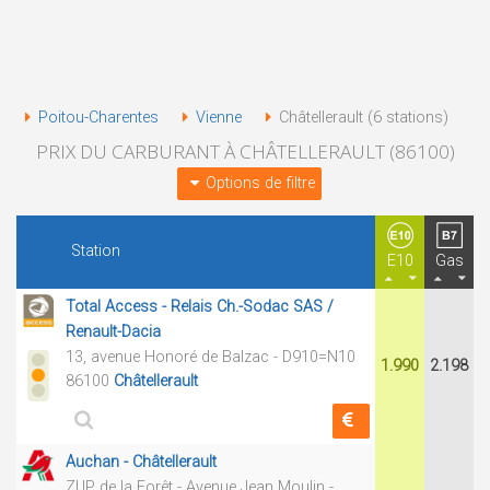
Poitou-Charentes
Vienne
Châtellerault (6 stations)
PRIX DU CARBURANT À CHÂTELLERAULT (86100)
Options de filtre
Station
E10
Gas
Total Access - Relais Ch.-Sodac SAS /
Renault-Dacia
13, avenue Honoré de Balzac - D910=N10
1.990
2.198
86100
Châtellerault
Auchan - Châtellerault
ZUP de la Forêt - Avenue Jean Moulin -