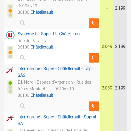
D910=N10
-
2.199
86100
Châtellerault
Système U - Super U - Châtellerault
Rue du Paradis
2.049
2.199
86100
Châtellerault
Intermarché - Super - Châtellerault - Talpi
SAS
Z.I. Nord - Espace d'Argenson - Rue des
2.039
2.199
frères Montgolfier - D910=N10
86100
Châtellerault
Intermarché - Super - Châtellerault - Sopral
SA
109, avenue du maréchal de Lattre de