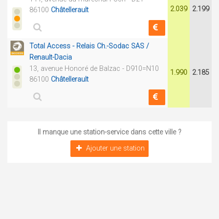
2.039
2.199
86100
Châtellerault
Total Access - Relais Ch.-Sodac SAS /
Renault-Dacia
13, avenue Honoré de Balzac - D910=N10
1.990
2.185
86100
Châtellerault
Il manque une station-service dans cette ville ?
Ajouter une station