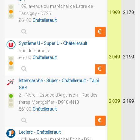
109, avenue du maréchal de Lattre de
1.999
2.179
Tassigny - D725
86100
Châtellerault
Système U - Super U - Châtellerault
Rue du Paradis
2.049
2.199
86100
Châtellerault
Intermarché - Super - Châtellerault - Talpi
SAS
Z.I. Nord - Espace d'Argenson - Rue des
2.039
2.199
frères Montgolfier - D910=N10
86100
Châtellerault
Leclerc - Châtellerault
144, avenue du maréchal Foch - D21