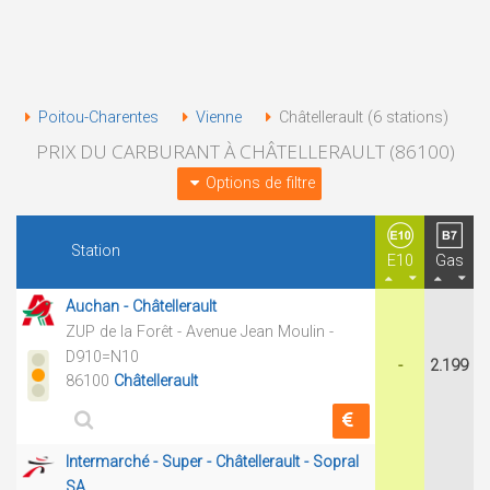
Poitou-Charentes
Vienne
Châtellerault (6 stations)
PRIX DU CARBURANT À CHÂTELLERAULT (86100)
Options de filtre
Station
E10
Gas
Auchan - Châtellerault
ZUP de la Forêt - Avenue Jean Moulin -
D910=N10
-
2.199
86100
Châtellerault
Intermarché - Super - Châtellerault - Sopral
SA