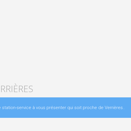
ERRIÈRES
ation-service à vous présenter qui soit proche de Verrières..