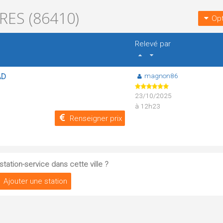
RES (86410)
Opt
Relevé par
magnon86
AD
23/10/2025
à 12h23
Renseigner prix
tation-service dans cette ville ?
Ajouter une station