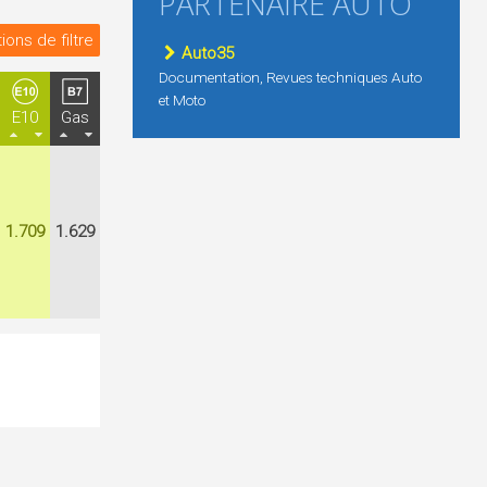
PARTENAIRE AUTO
ions de filtre
Auto35
Documentation, Revues techniques Auto
et Moto
E10
Gas
1.709
1.629