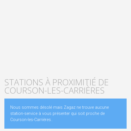
STATIONS À PROXIMITIÉ DE
COURSON-LES-CARRIÈRES
Nous sommes désolé mais Zagaz ne trouve aucune
station-service à vous présenter qui soit proche de
Courson-les-Carrières..