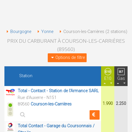
Bourgogne
Yonne
Courson-les-Carrières (2 stations)
PRIX DU CARBURANT À COURSON-LES-CARRIÈRES
(89560)
Options de filtre
Station
E10
Gas
Total - Contact - Station de l'Armance SARL
Rue d'Auxerre - N151
1.990
2.250
89560
Courson-les-Carrières
Total Contact - Garage du Coursonnais /