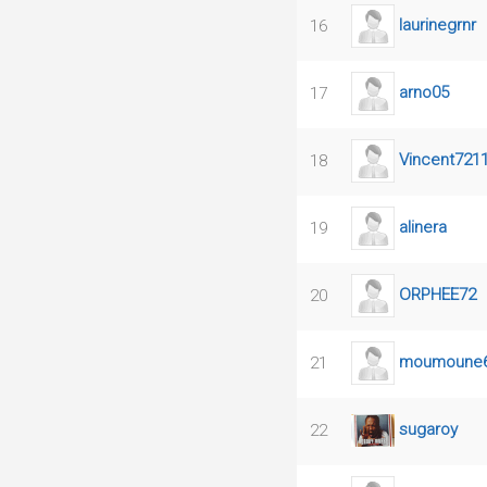
laurinegrnr
16
arno05
17
Vincent721
18
alinera
19
ORPHEE72
20
moumoune
21
sugaroy
22