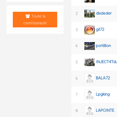
dixdeder
2
Toute la
communauté
gil72
3
portillion
4
INJECT4Td
5
BALA72
6
Lpgking
7
LAPOINTE
8