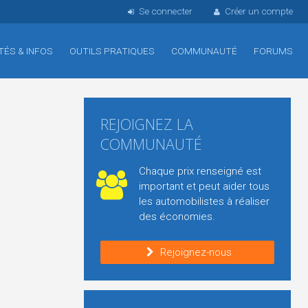
Se connecter
Créer un compte
TÉS & INFOS
OUTILS PRATIQUES
COMMUNAUTÉ
FORUMS
REJOIGNEZ LA
COMMUNAUTÉ
Chaque prix renseigné est
important et peut aider tous
les automobilistes à réaliser
des économies.
Rejoignez-nous