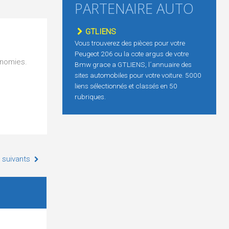
PARTENAIRE AUTO
GTLIENS
Vous trouverez des pièces pour votre
Peugeot 206 ou la cote argus de votre
onomies.
Bmw grace a GTLIENS, l´annuaire des
sites automobiles pour votre voiture. 5000
liens sélectionnés et classés en 50
rubriques.
 suivants