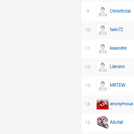
Christtotal
9
twin72
10
kiaandre
11
Lilimimi
12
MRTEW
13
anonymous
14
Allofall
15