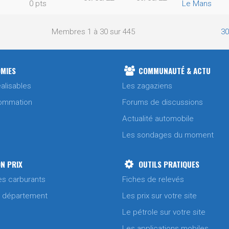
0 pts
Le Mans
Membres 1 à 30 sur 445
30
MIES
COMMUNAUTÉ & ACTU
alisables
Les zagaziens
ommation
Forums de discussions
Actualité automobile
Les sondages du moment
N PRIX
OUTILS PRATIQUES
es carburants
Fiches de relevés
/ département
Les prix sur votre site
Le pétrole sur votre site
Les applications mobiles