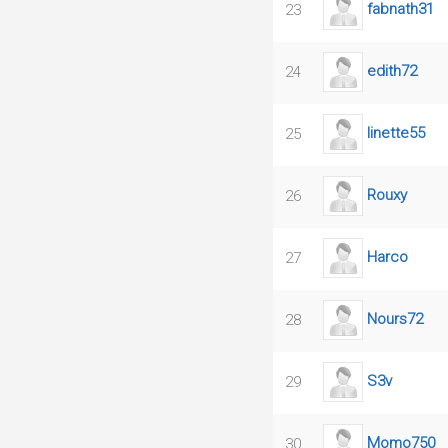
fabnath31
23
edith72
24
linette55
25
Rouxy
26
Harco
27
Nours72
28
S3v
29
Momo750
30