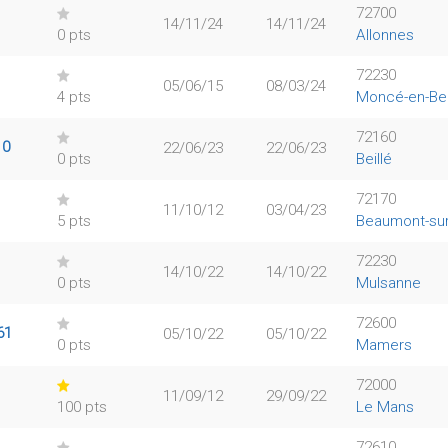
72700
14/11/24
14/11/24
0 pts
Allonnes
72230
05/06/15
08/03/24
4 pts
Moncé-en-Bel
72160
10
22/06/23
22/06/23
0 pts
Beillé
72170
11/10/12
03/04/23
5 pts
Beaumont-sur
72230
14/10/22
14/10/22
0 pts
Mulsanne
72600
61
05/10/22
05/10/22
0 pts
Mamers
72000
11/09/12
29/09/22
100 pts
Le Mans
72610