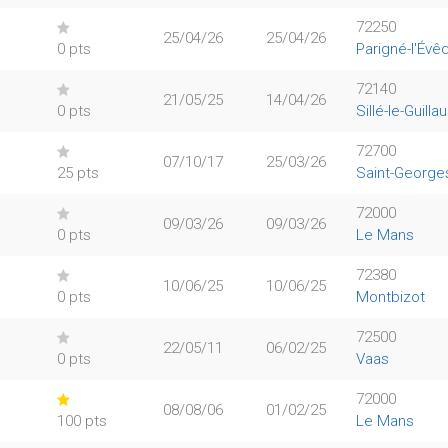
72250
25/04/26
25/04/26
0 pts
Parigné-l'Évê
72140
21/05/25
14/04/26
0 pts
Sillé-le-Guill
72700
07/10/17
25/03/26
25 pts
Saint-George
72000
09/03/26
09/03/26
0 pts
Le Mans
72380
10/06/25
10/06/25
0 pts
Montbizot
72500
22/05/11
06/02/25
0 pts
Vaas
72000
08/08/06
01/02/25
100 pts
Le Mans