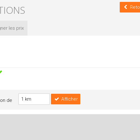
TIONS
Reto
ner les
prix
Afficher
yon de