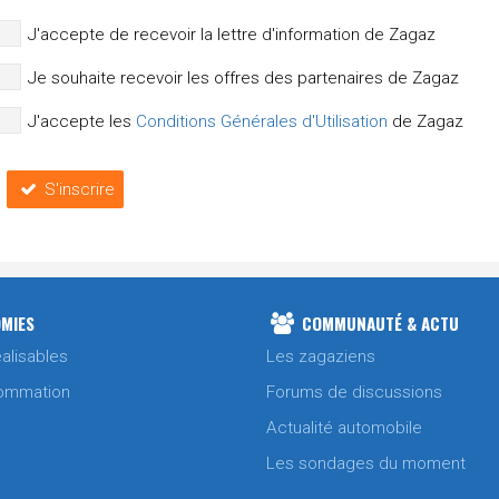
J'accepte de recevoir la lettre d'information de Zagaz
Je souhaite recevoir les offres des partenaires de Zagaz
J'accepte les
Conditions Générales d'Utilisation
de Zagaz
S'inscrire
MIES
COMMUNAUTÉ & ACTU
alisables
Les zagaziens
ommation
Forums de discussions
Actualité automobile
Les sondages du moment