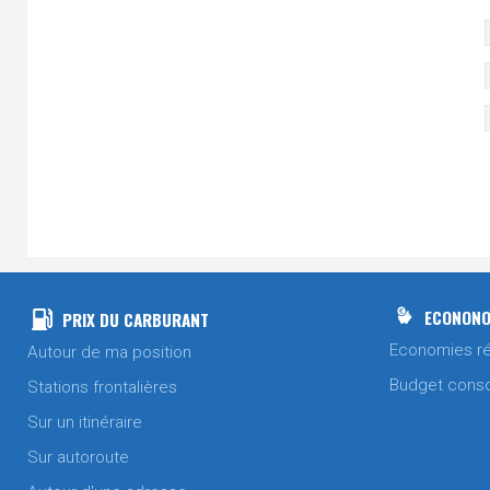
ECONONO
PRIX DU CARBURANT
Economies ré
Autour de ma position
Budget cons
Stations frontalières
Sur un itinéraire
Sur autoroute