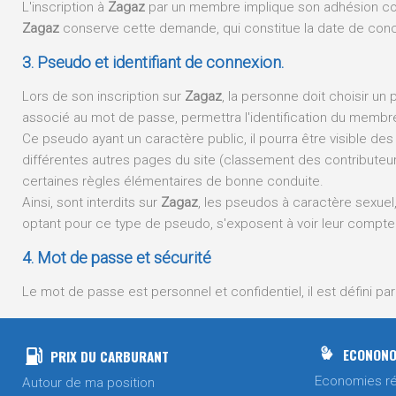
L'inscription à
Zagaz
par un membre implique son adhésion com
Zagaz
conserve cette demande, qui constitue la date de conc
3. Pseudo et identifiant de connexion.
Lors de son inscription sur
Zagaz
, la personne doit choisir un 
associé au mot de passe, permettra l'identification du membr
Ce pseudo ayant un caractère public, il pourra être visible des
différentes autres pages du site (classement des contributeurs,
certaines règles élémentaires de bonne conduite.
Ainsi, sont interdits sur
Zagaz
, les pseudos à caractère sexuel
optant pour ce type de pseudo, s'exposent à voir leur compte
4. Mot de passe et sécurité
Le mot de passe est personnel et confidentiel, il est défini p
dernier s'engage à conserver ses informations et à ne pas les 
Zagaz
ne pourra être tenu responsable en cas de perte ou de 
ECONONO
PRIX DU CARBURANT
Par ailleurs,
Zagaz
s'engage à mettre tout en œuvre pour garan
informations respectivement mises à jour par chaque membre
Economies ré
Autour de ma position