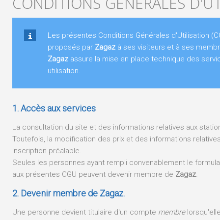
CONDITIONS GÉNÉRALES D'UT
Les présentes Conditions Générales d'Utilisation (CG
proposés par
Zagaz
à ses visiteurs et à ses membr
Zagaz
assure la mise en place technique des servic
utilisation.
1. Accès aux services
La consultation du site et des informations relatives aux statio
Toutefois, la modification des prix et des informations relativ
inscription préalable.
Seules les personnes ayant rempli convenablement le formulair
aux présentes CGU peuvent devenir membre de
Zagaz
.
2. Devenir membre de Zagaz.
Une personne devient titulaire d'un compte
membre
lorsqu'ell