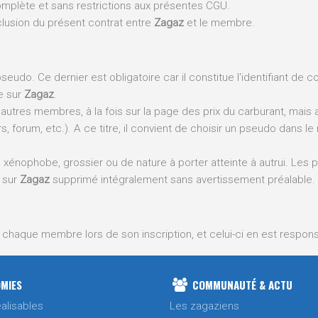
plète et sans restrictions aux présentes CGU.
lusion du présent contrat entre
Zagaz
et le membre.
pseudo. Ce dernier est obligatoire car il constitue l'identifiant de c
e sur
Zagaz
.
 autres membres, à la fois sur la page des prix du carburant, mais 
 forum, etc.). A ce titre, il convient de choisir un pseudo dans l
, xénophobe, grossier ou de nature à porter atteinte à autrui. Les
 sur
Zagaz
supprimé intégralement sans avertissement préalable.
ar chaque membre lors de son inscription, et celui-ci en est respon
divulguer à qui que ce soit.
vol.
MIES
COMMUNAUTÉ & ACTU
tir la sécurité nécessaire au bon fonctionnement de la gestion d
.
alisables
Les zagaziens