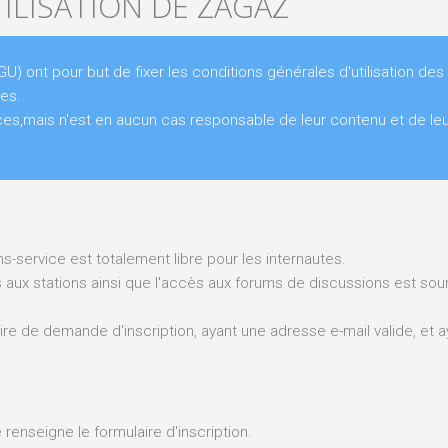
ILISATION DE ZAGAZ
U) ont pour but de fixer les conditions générales d'utilisation des
es.
es,mais n'est en aucun cas responsable de leur contenu et de leu
ns-service est totalement libre pour les internautes.
es aux stations ainsi que l'accès aux forums de discussions est so
e de demande d'inscription, ayant une adresse e-mail valide, et a
e renseigne le formulaire d'inscription.