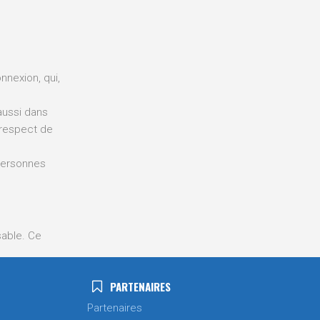
onnexion, qui,
aussi dans
e respect de
 personnes
sable. Ce
PARTENAIRES
es
Partenaires