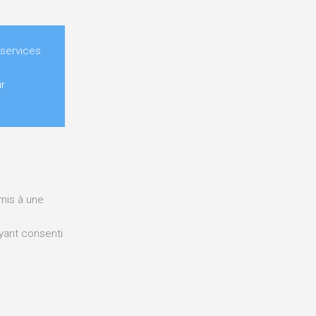
 services
r
umis à une
yant consenti