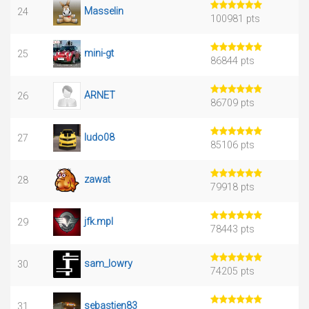
Masselin
24
100981 pts
mini-gt
25
86844 pts
ARNET
26
86709 pts
ludo08
27
85106 pts
zawat
28
79918 pts
jfk.mpl
29
78443 pts
sam_lowry
30
74205 pts
sebastien83
31