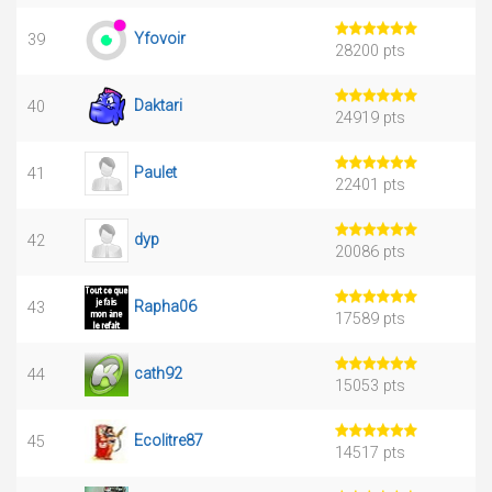
Yfovoir
39
28200 pts
Daktari
40
24919 pts
Paulet
41
22401 pts
dyp
42
20086 pts
Rapha06
43
17589 pts
cath92
44
15053 pts
Ecolitre87
45
14517 pts