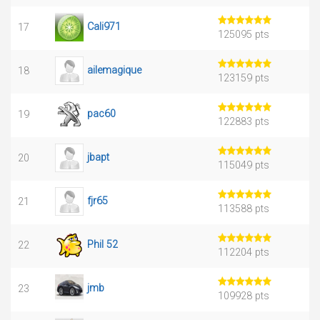
Cali971
17
125095 pts
ailemagique
18
123159 pts
pac60
19
122883 pts
jbapt
20
115049 pts
fjr65
21
113588 pts
Phil 52
22
112204 pts
jmb
23
109928 pts