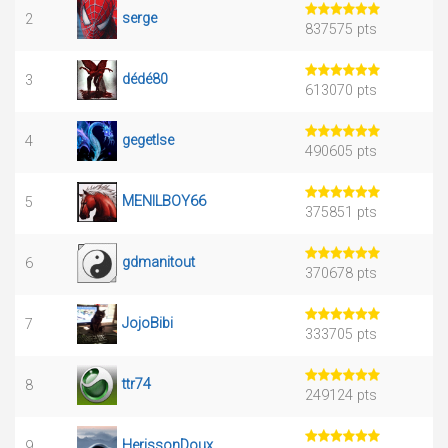
serge
2
837575 pts
dédé80
3
613070 pts
gegetlse
4
490605 pts
MENILBOY66
5
375851 pts
gdmanitout
6
370678 pts
JojoBibi
7
333705 pts
ttr74
8
249124 pts
HerissonDoux
9