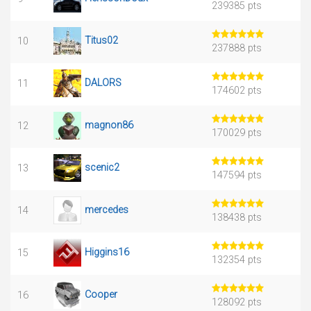
239385 pts
Titus02
10
237888 pts
DALORS
11
174602 pts
magnon86
12
170029 pts
scenic2
13
147594 pts
mercedes
14
138438 pts
Higgins16
15
132354 pts
Cooper
16
128092 pts