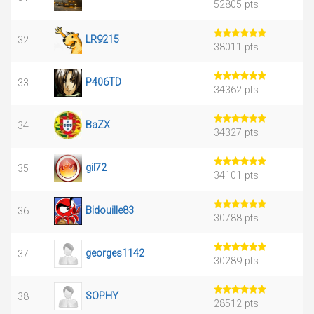
52805 pts
LR9215
32
38011 pts
P406TD
33
34362 pts
BaZX
34
34327 pts
gil72
35
34101 pts
Bidouille83
36
30788 pts
georges1142
37
30289 pts
SOPHY
38
28512 pts