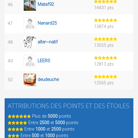
Mataf92
46
14431 pts
Nanard25
47
13874 pts
alter~natif
48
13555 pts
LEERS
49
12813 pts
deudeuche
50
12065 pts
ATTRIBUTIONS DES POINTS ET DES ÉTOILES
Plus de
5000
points
Entre
2500
et
5000
points
Entre
1000
et
2500
points
Entre
500
et
1000
points