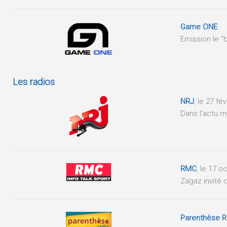
Game ONE
Emission le "
Les radios
NRJ
, le 27 fé
Dans l'actu m
RMC
, le 17 
Zagaz invité 
Parenthèse R