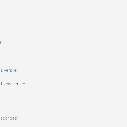
t.
ns vers le
.
Liens vers le
 vacances"