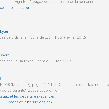
oniques High-tech", zagaz.com est le site de la semaine.
 page de l'emission
 Lyon
agaz paru dans la tribune de Lyon N°324 (février 2012)
Libéré
agaz paru le Dauphiné Libéré du 05 Mai 2007.
l
 N°720 (Mars 2007), pages 104-105 : Grand article sur "les meilleurs
 de carburants". Zagaz est premier !
Zagaz et les départs en vacances
008 :
Zagaz et la baisse des prix