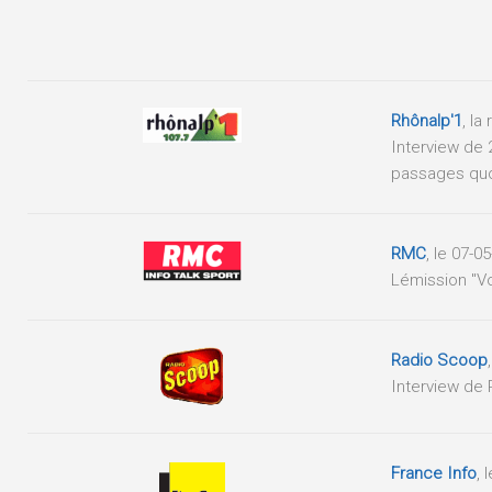
Rhônalp'1
, la
Interview de 2
passages quot
RMC
, le 07-0
Lémission "
Radio Scoop
Interview de 
France Info
, 