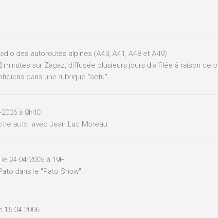
 radio des autoroutes alpines (A43, A41, A48 et A49)
 minutes sur Zagaz, diffusée plusieurs jours d'affilée à raison de p
idiens dans une rubrique "actu".
5-2006 à 8h40
Votre auto" avec Jean Luc Moreau
, le 24-04-2006 à 19H
Pato dans le "Pato Show"
le 15-04-2006