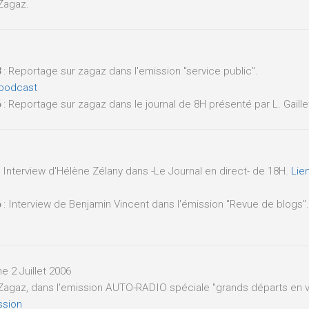
Zagaz.
8
: Reportage sur zagaz dans l'emission "service public".
 podcast
6
: Reportage sur zagaz dans le journal de 8H présenté par L. Gaille
 Interview d'Hélène Zélany dans -Le Journal en direct- de 18H.
Lie
6
: Interview de Benjamin Vincent dans l'émission "Revue de blogs"
 2 Juillet 2006
 Zagaz, dans l'emission AUTO-RADIO spéciale "grands départs en
ssion