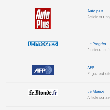
Auto plus
Article sur z
Le Progrès
Plusieurs art
AFP
Zagaz est ci
Le Monde
Article sur z