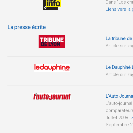
Dans "Les chr
Liens vers la
La presse écrite
La tribune de
Article sur z
Le Dauphiné 
Article sur z
L'Auto Journa
L'auto-journal
comparateurs
Juillet 2008 :
Septembre 2