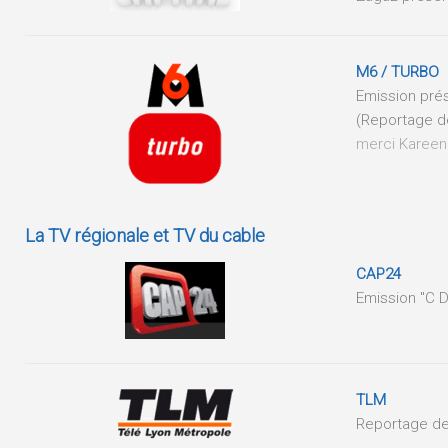
M6 / TURBO
Emission prés
(Reportage d
merci Kareen 
La TV régionale et TV du cable
CAP24
Emission "C 
TLM
Reportage de 