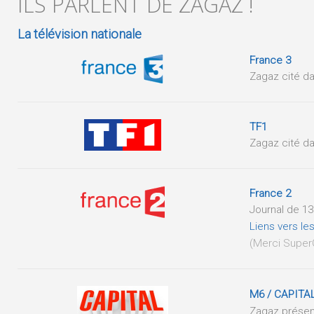
ILS PARLENT DE ZAGAZ !
La télévision nationale
France 3
Zagaz cité da
TF1
Zagaz cité da
France 2
Journal de 13
Liens vers le
(Merci Supe
M6 / CAPITA
Zagaz présent