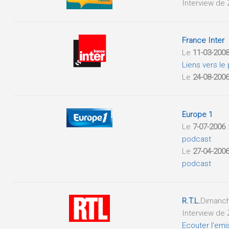
Interview de 
France Inter
Le
11-03-200
Liens vers le
Le
24-08-200
Europe 1
Le
7-07-2006
:
podcast
Le
27-04-200
podcast
R.T.L.
Dimanche
Interview de
Ecouter l'emi