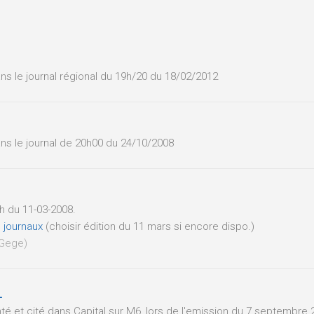
ns le journal régional du 19h/20 du 18/02/2012
ns le journal de 20h00 du 24/10/2008
h du 11-03-2008.
s journaux
(choisir édition du 11 mars si encore dispo.)
rGege)
L
é et cité dans Capital sur M6, lors de l'emission du 7 septembre 