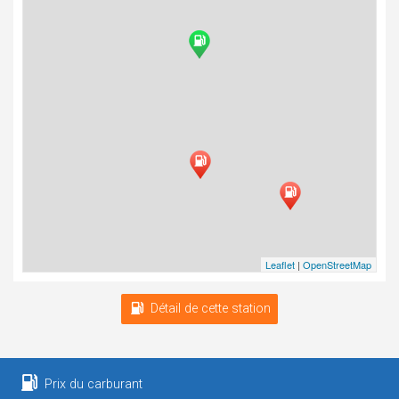
Leaflet
|
OpenStreetMap
Détail de cette station
Prix du carburant