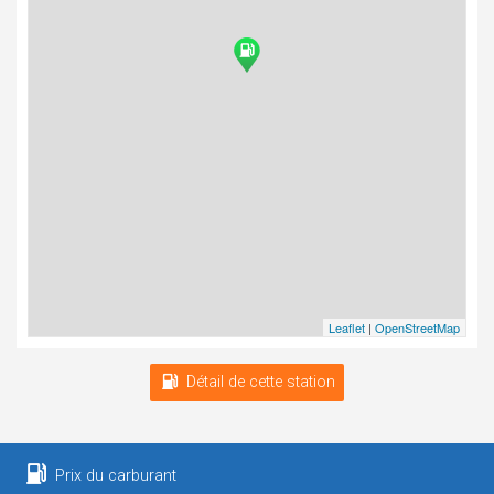
Leaflet
|
OpenStreetMap
Détail de cette station
Prix du carburant