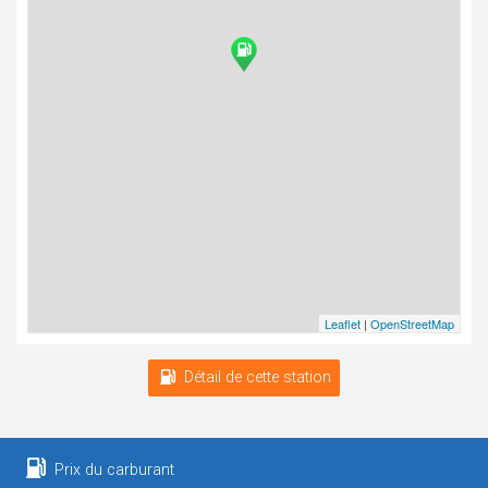
Leaflet
|
OpenStreetMap
Détail de cette station
Prix du carburant