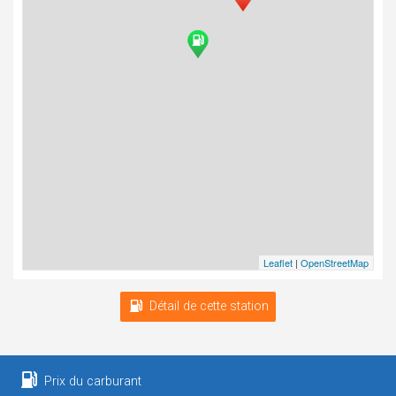
Leaflet
|
OpenStreetMap
Détail de cette station
Prix du carburant