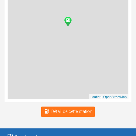
Leaflet
|
OpenStreetMap
Détail de cette station