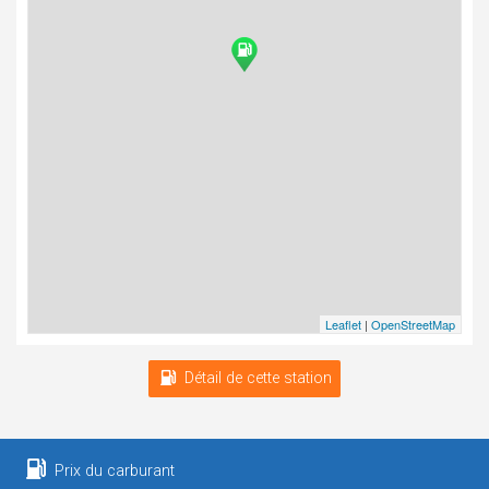
Leaflet
|
OpenStreetMap
Détail de cette station
Prix du carburant