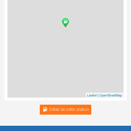
Leaflet
|
OpenStreetMap
Détail de cette station