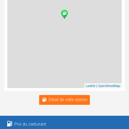
Leaflet
|
OpenStreetMap
Détail de cette station
Prix du carburant