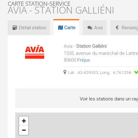
CARTE STATION-SERVICE
AVIA - STATION GALLIÉNI
Détail
station
Carte
Avis
Renseig
Avia -
Station Galliéni
1535, avenue du maréchal de Lattre
83600
Fréjus
Lat. : 43.429353, Long. : 6.761258
Voir les stations dans un ra
+
−