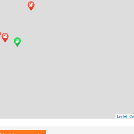
Leaflet
|
Op