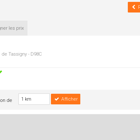
ner les
prix
 de Tassigny - D98C
Afficher
yon de