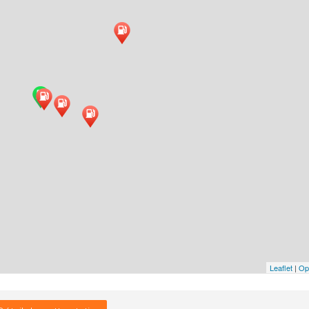
Leaflet
|
Op