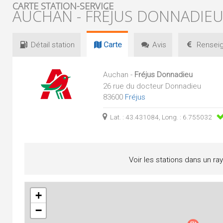
CARTE STATION-SERVICE
AUCHAN - FRÉJUS DONNADIE
Détail
station
Carte
Avis
Renseig
Auchan -
Fréjus Donnadieu
26 rue du docteur Donnadieu
83600
Fréjus
Lat. : 43.431084, Long. : 6.755032
Voir les stations dans un ra
+
−