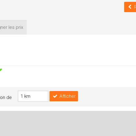
U
ner les
prix
Afficher
yon de