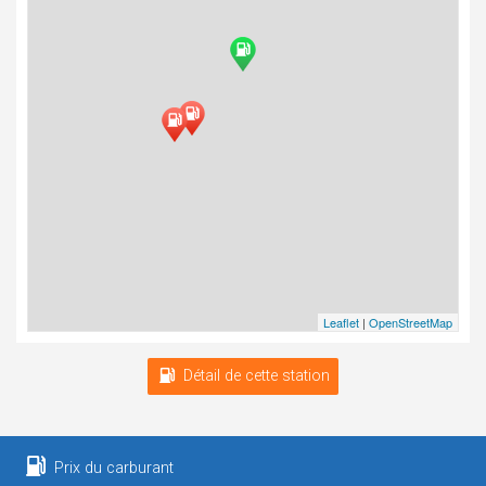
Leaflet
|
OpenStreetMap
Détail de cette station
Prix du carburant